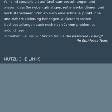
Wir sind spezialisiert auf
Großraumbestuhlungen
und
wissen, dass Sie neben
günstigen, reihenverbindbaren und
hoch stapelbaren Stühlen
auch eine
schnelle, pünktliche
und sichere Lieferung
benötigen. Außerdem sollten
Nachbestellungen auch noch
nach Jahren
problemlos
möglich sein.
Schreiben Sie uns, wir finden für Sie
die passende Lösung!
Ihr Stuhloase Team
NÜTZLICHE LINKS
Alle Produkte
Produktarchiv
Unsere Ausstellung
Referenzfotos Kunden
Zahlungs- & Lieferbedingungen
RECHTLICHES