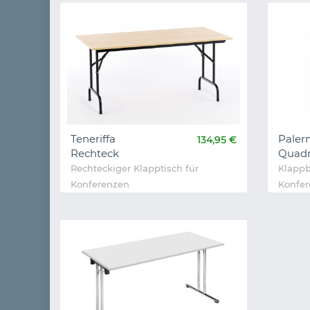
Teneriffa
Paler
134,95 €
Rechteck
Quadr
Rechteckiger Klapptisch für
Klappb
Konferenzen
Konfe