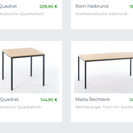
Quadrat
Rom Halbrund
209,95 €
1
enztische Quadratisch
Konferenztische halbrund
 Quadrat
Malta Rechteck
144,95 €
1
enztisch Quadratisch
Rechteckiger Tisch für Konf