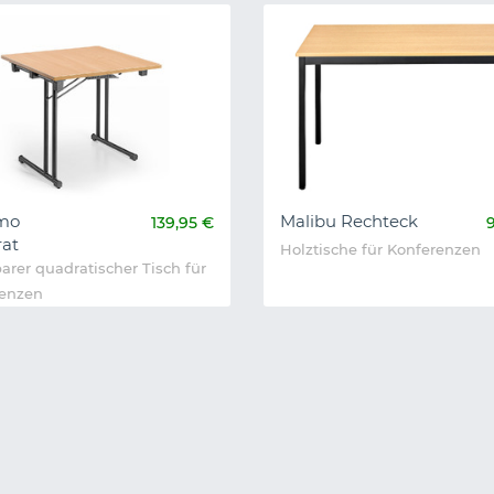
mo
Malibu Rechteck
139,95 €
at
Holztische für Konferenzen
arer quadratischer Tisch für
renzen