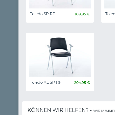
Toledo SP RP
Tole
189,95 €
Toledo AL SP RP
204,95 €
KÖNNEN WIR HELFEN? -
WIR KÜMME