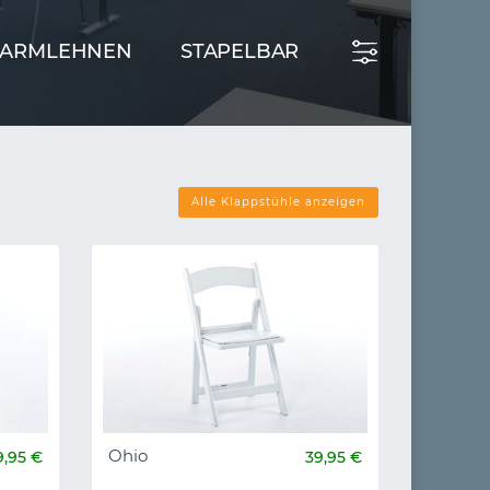
 ARMLEHNEN
STAPELBAR
Alle Klappstühle anzeigen
Ohio
9,95 €
39,95 €