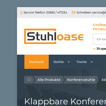
Service Telefon: 02862 / 417234
Schreiben:
service@
Großra
Firmen,
3% spar
Startseite
Stühle
Tische
Alle Produkte
Konferenzstühle
kl
Klappbare Konfere