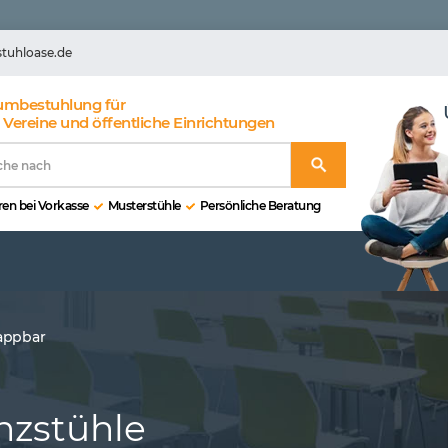
stuhloase.de
umbestuhlung für
 Vereine und öffentliche Einrichtungen
en bei Vorkasse
Musterstühle
Persönliche Beratung
appbar
nzstühle