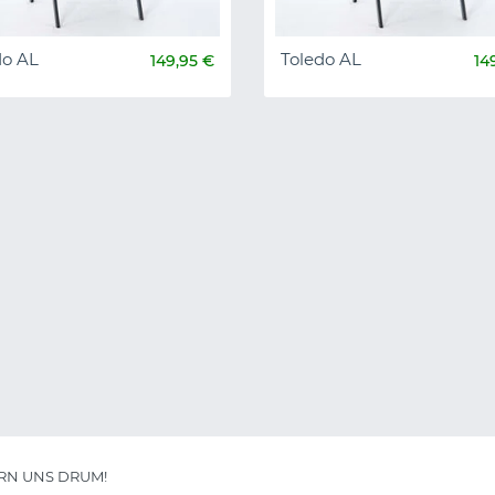
do AL
Toledo AL
149,95 €
14
RN UNS DRUM!