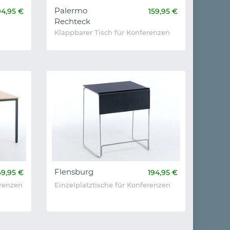
Palermo
94,95 €
159,95 €
Rechteck
Klappbarer Tisch für Konferenzen
Flensburg
49,95 €
194,95 €
erenzen
Einzelplatztische für Konferenzen