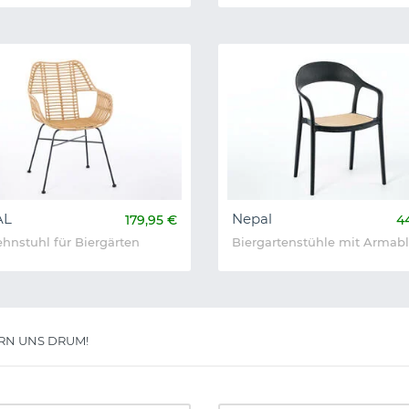
AL
Nepal
179,95 €
4
hnstuhl für Biergärten
Biergartenstühle mit Armab
RN UNS DRUM!