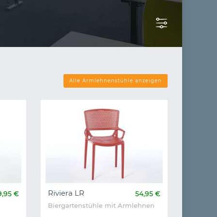
n
Alle Armlehnenstühle anzeigen
Riviera LR
9,95 €
54,95 €
Biergartenstühle mit Armlehnen