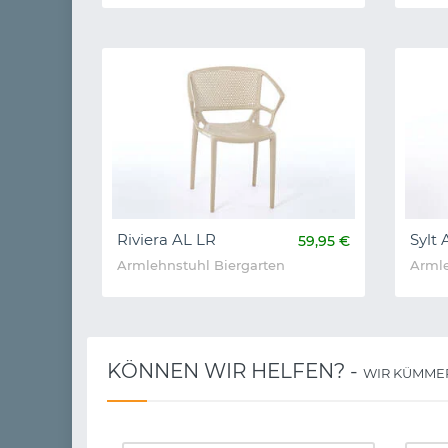
Riviera AL LR
Sylt 
59,95 €
Armlehnstuhl Biergarten
Armle
KÖNNEN WIR HELFEN? -
WIR KÜMME