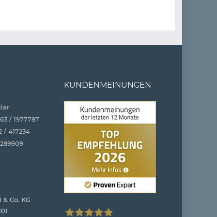
KUNDENMEINUNGEN
lar
63 / 1977787
2 / 417234
4289909
 & Co. KG
101