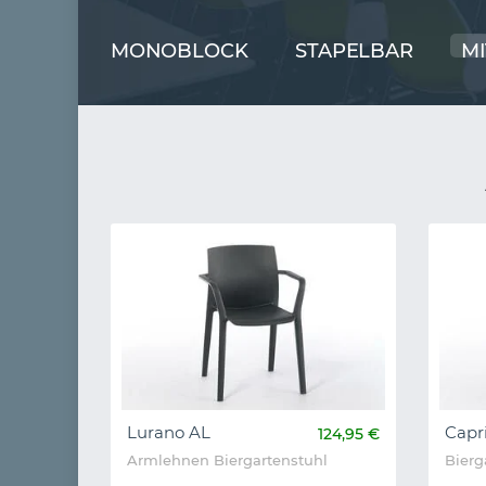
MONOBLOCK
STAPELBAR
M
Lurano AL
Capr
124,95 €
Armlehnen Biergartenstuhl
Bierg