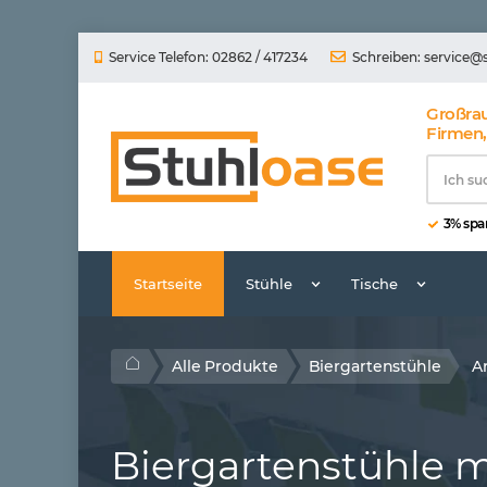
Service Telefon: 02862 / 417234
Schreiben:
service@
Großra
Firmen,
3% spar
Startseite
Stühle
Tische
Alle Produkte
Biergartenstühle
A
Biergartenstühle 