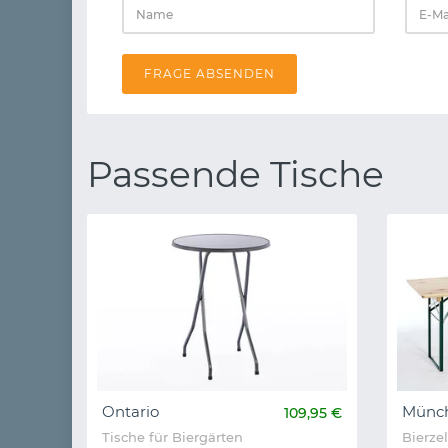
FRAGE ABSENDEN
Passende Tische
Ontario
Münch
109,95 €
Tische für Biergärten
Bierze