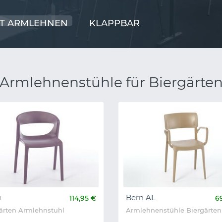
IT ARMLEHNEN
KLAPPBAR
Armlehnenstühle für Biergärte
i
Bern AL
114,95 €
6
ärten Armlehnstuhl
Armlehnenstühle Biergärten