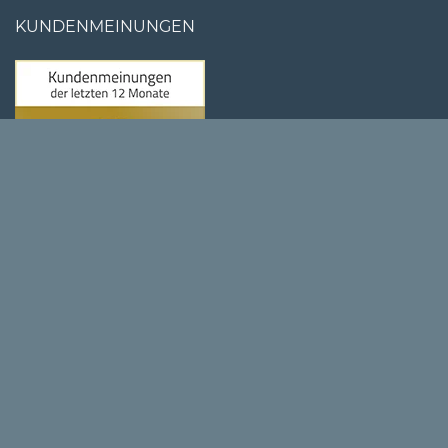
KUNDENMEINUNGEN
790
Bewertungen auf ProvenExpert.com
Stuhloase GmbH & Co. KG
Copyright © 2026 Stuhloase GmbH & Co. KG -
Impressum
-
Datenschutz
-
AGB